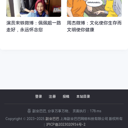
演员宋轶微博：佩佩姐一路
周杰微博：文化使你生存而
走好，永远怀念您​​​
文明使你健康
登录
注册
投稿
本站目录
草根生活
有趣的草根
流浪猫
保护动物
爱护动物
副业巴巴, 分享万事万物。 页面执行：178 ms
Copyright © 2023~2025
副业巴巴
上海副业巴巴网络科技有限公司 版权所有
封面
｜
沪ICP备2023020934号-2