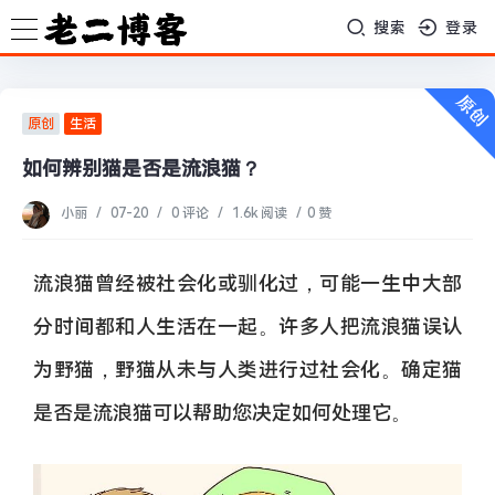
搜索
登录
原创
生活
如何辨别猫是否是流浪猫？
小丽
/
07-20
/
0 评论
/
1.6k 阅读
/
0 赞
流浪猫曾经被社会化或驯化过，可能一生中大部
分时间都和人生活在一起。许多人把流浪猫误认
为野猫，野猫从未与人类进行过社会化。确定猫
是否是流浪猫可以帮助您决定如何处理它。