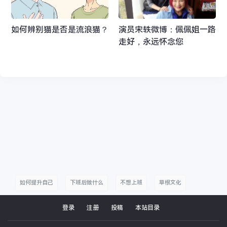
如何辨别猫是否是流浪猫？
演员宋轶微博：佩佩姐一路
走好，永远怀念您​​​
如何提升自己
下班后做什么
不想上班
草根文化
草根阶层
草根生活
有趣的草根
失业后怎么办
自我提升
登录
注册
投稿
本站目录