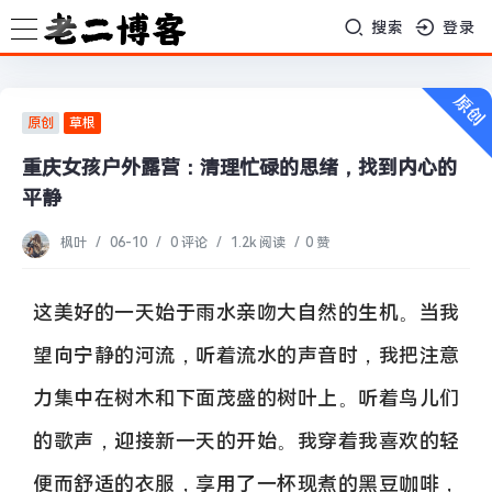
搜索
登录
原创
草根
重庆女孩户外露营：清理忙碌的思绪，找到内心的
平静
枫叶
/
06-10
/
0 评论
/
1.2k 阅读
/
0 赞
这美好的一天始于雨水亲吻大自然的生机。当我
望向宁静的河流，听着流水的声音时，我把注意
力集中在树木和下面茂盛的树叶上。听着鸟儿们
的歌声，迎接新一天的开始。我穿着我喜欢的轻
便而舒适的衣服，享用了一杯现煮的黑豆咖啡，